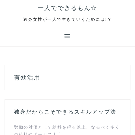
コ
一人でできるもん☆
ン
テ
独身女性が一人で生きていくためには!？
ン
ツ
へ
ス
キ
ッ
プ
有効活用
独身だからこそできるスキルアップ法
労働の対価として給料を得る以上、なるべく多く
の給料やボーナス […]