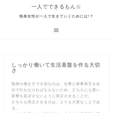
コ
一人でできるもん☆
ン
テ
独身女性が一人で生きていくためには!？
ン
ツ
へ
ス
キ
ッ
プ
しっかり働いて生活基盤を作る大切
さ
独身の働き方で大切なのは、仕事と家事両方を自
分で行わなければならないため、どちらにも悪い
影響を及ぼさないように両立させることだ。
どちらも両立させるのは、とても大変なことであ
る。